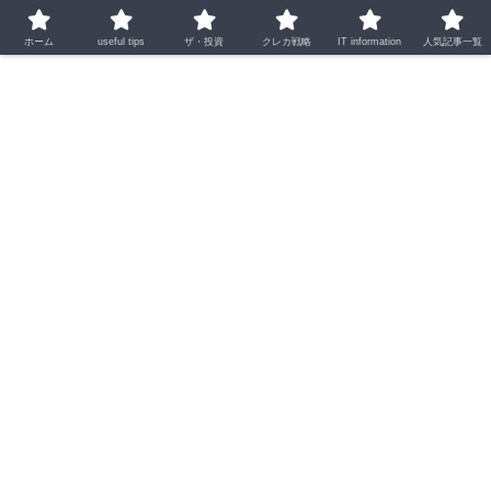
ホーム
useful tips
ザ・投資
クレカ戦略
IT information
人気記事一覧