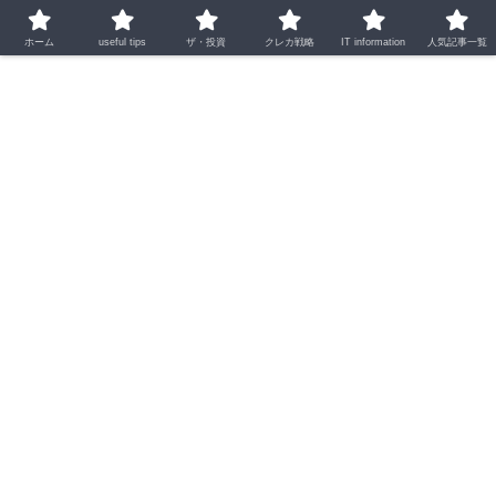
ホーム
useful tips
ザ・投資
クレカ戦略
IT information
人気記事一覧