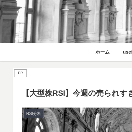
ホーム
usef
PR
【大型株RSI】今週の売られすぎ
RSI分析