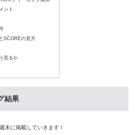
メント
件
とSCOREの見方
う見るか
グ結果
後週末に掲載していきます！