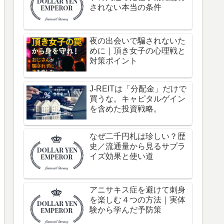
されない本当の条件
夜の出会いで騙されないた
めに｜頂き女子の心理戦と
対策ポイント
J-REITは「分配金」だけで
買うな。キャピタルゲイン
を含めた投資戦略。
なぜ二千円札は珍しい？歴
史／流通量から見るサプラ
イズ効果と使い道
アニサキス症を避けて刺身
を楽しむ４つの方法｜実体
験から学んだ予防策