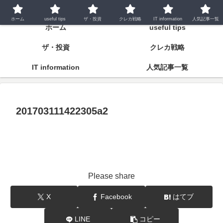
潤いとゆとりの明日をつくるために
ホーム
useful tips
ザ・投資
クレカ戦略
IT information
人気記事一覧
ホーム
useful tips
ザ・投資
クレカ戦略
IT information
人気記事一覧
201703111422305a2
Please share
X
Facebook
はてブ
LINE
コピー