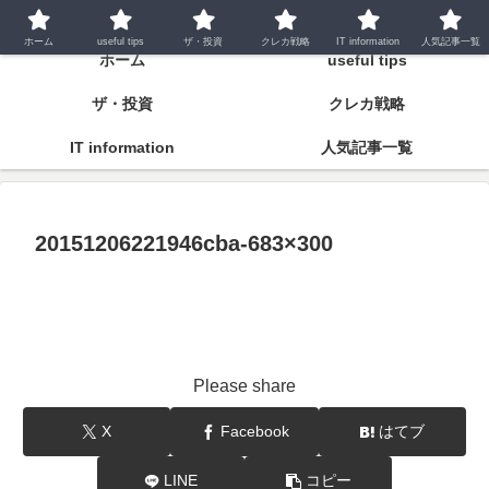
潤いとゆとりの明日をつくるために
ホーム
useful tips
ザ・投資
クレカ戦略
IT information
人気記事一覧
ホーム
useful tips
ザ・投資
クレカ戦略
IT information
人気記事一覧
20151206221946cba-683×300
Please share
X
Facebook
はてブ
LINE
コピー