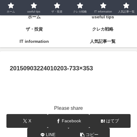
潤いとゆとりの明日をつくるために
ホーム
useful tips
ザ・投資
クレカ戦略
IT information
人気記事一覧
ホーム
useful tips
ザ・投資
クレカ戦略
IT information
人気記事一覧
20150903224010203-733×353
Please share
X
Facebook
はてブ
LINE
コピー