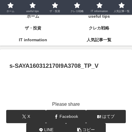
潤いとゆとりの明日をつくるために
ホーム
useful tips
ザ・投資
クレカ戦略
IT information
人気記事一覧
ホーム
useful tips
ザ・投資
クレカ戦略
IT information
人気記事一覧
s-SAYA160312170I9A3708_TP_V
Please share
X
Facebook
はてブ
LINE
コピー