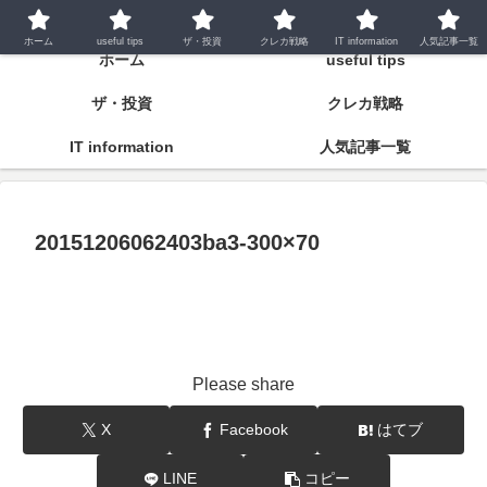
潤いとゆとりの明日をつくるために
ホーム
useful tips
ザ・投資
クレカ戦略
IT information
人気記事一覧
ホーム
useful tips
ザ・投資
クレカ戦略
IT information
人気記事一覧
20151206062403ba3-300×70
Please share
X
Facebook
はてブ
LINE
コピー