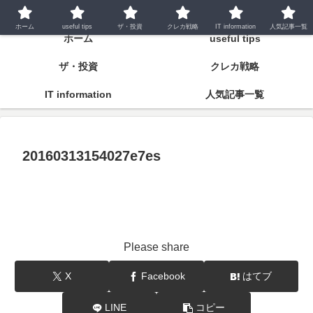
潤いとゆとりの明日をつくるために
ホーム
useful tips
ザ・投資
クレカ戦略
IT information
人気記事一覧
ホーム
useful tips
ザ・投資
クレカ戦略
IT information
人気記事一覧
20160313154027e7es
Please share
X
Facebook
はてブ
LINE
コピー