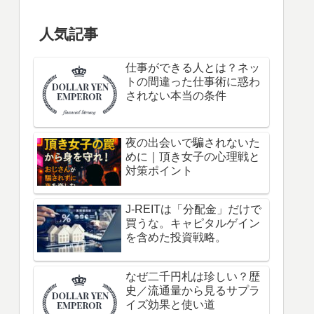
人気記事
仕事ができる人とは？ネッ
トの間違った仕事術に惑わ
されない本当の条件
夜の出会いで騙されないた
めに｜頂き女子の心理戦と
対策ポイント
J-REITは「分配金」だけで
買うな。キャピタルゲイン
を含めた投資戦略。
なぜ二千円札は珍しい？歴
史／流通量から見るサプラ
イズ効果と使い道