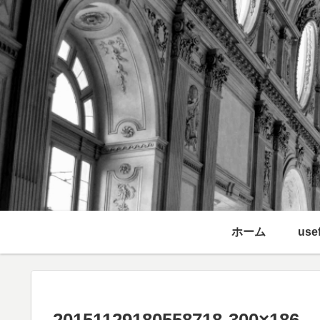
ホーム
usef
20151129180558718-300×186