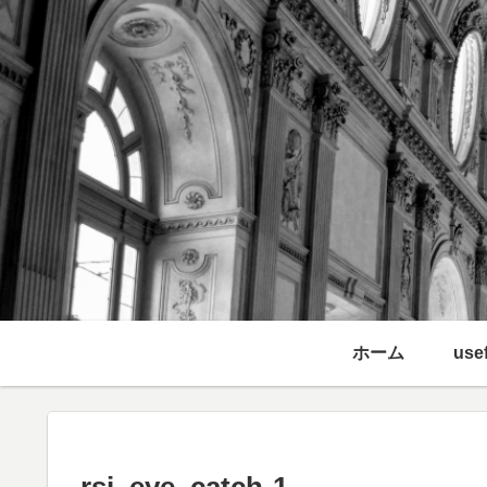
ホーム
usef
rsi_eye_catch-1