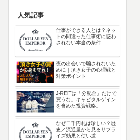
人気記事
仕事ができる人とは？ネッ
トの間違った仕事術に惑わ
されない本当の条件
夜の出会いで騙されないた
めに｜頂き女子の心理戦と
対策ポイント
J-REITは「分配金」だけで
買うな。キャピタルゲイン
を含めた投資戦略。
なぜ二千円札は珍しい？歴
史／流通量から見るサプラ
イズ効果と使い道